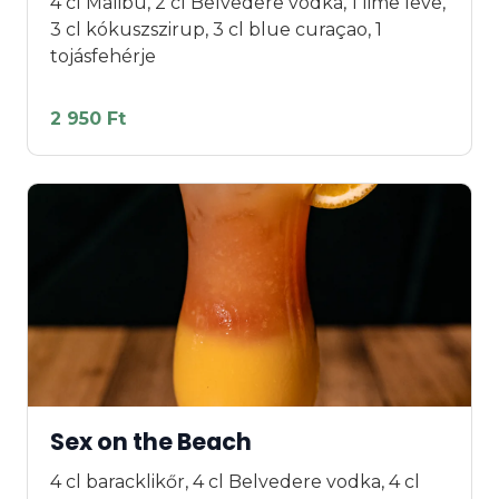
4 cl Malibu, 2 cl Belvedere vodka, 1 lime leve,
3 cl kókuszszirup, 3 cl blue curaçao, 1
tojásfehérje
2 950 Ft
Sex on the Beach
4 cl baracklikőr, 4 cl Belvedere vodka, 4 cl