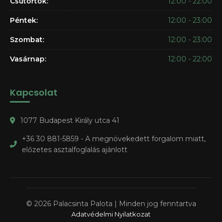
Csütörtök:
12:00 - 22:00
Péntek:
12:00 - 23:00
Szombat:
12:00 - 23:00
Vasárnap:
12:00 - 22:00
Kapcsolat
1077 Budapest Király utca 41
+36 30 881-5859 - A megnövekedett forgalom miatt,
előzetes asztalfoglalás ajánlott
© 2026 Palacsinta Palota | Minden jog fenntartva
Adatvédelmi Nyilatkozat