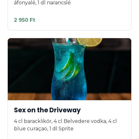
áfonyalé, 1 dl narancslé
2 950 Ft
Sex on the Driveway
4 cl baracklikőr, 4 cl Belvedere vodka, 4 cl
blue curaçao, 1 dl Sprite