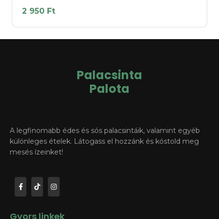
2 950 Ft
Palacsinta
Palota
A legfinomabb édes és sós palacsintáik, valamint egyéb
különleges ételek. Látogass el hozzánk és kóstold meg
mesés ízeinket!
Gyors linkek