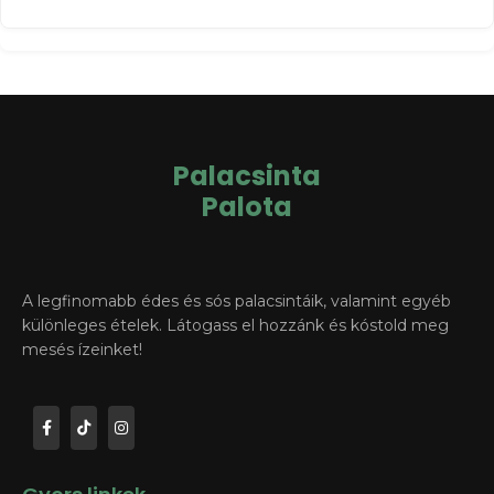
Palacsinta
Palota
A legfinomabb édes és sós palacsintáik, valamint egyéb
különleges ételek. Látogass el hozzánk és kóstold meg
mesés ízeinket!