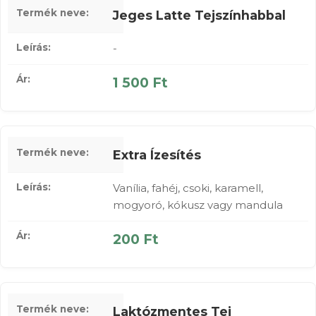
Jeges Latte Tejszínhabbal
-
1 500 Ft
Extra Ízesítés
Vanília, fahéj, csoki, karamell,
mogyoró, kókusz vagy mandula
200 Ft
Laktózmentes Tej