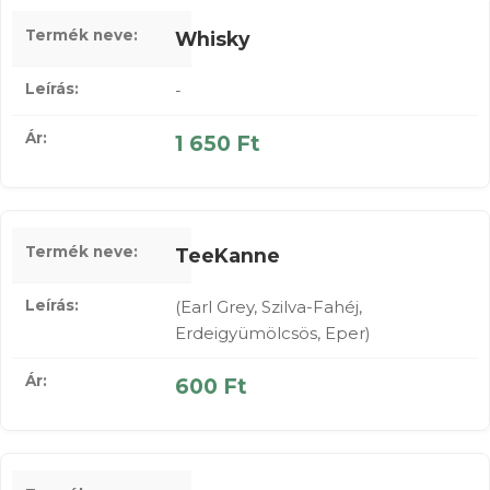
Whisky
-
1 650 Ft
TeeKanne
(Earl Grey, Szilva-Fahéj,
Erdeigyümölcsös, Eper)
600 Ft